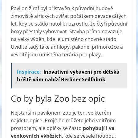
Pavilon žiraf byl přistavěn k původní budově
zimoviště afrických zvířat počátkem devadesátých
let, kdy se stádo natolik rozrostlo, že čtyři původní
boxy přestaly vyhovovat. Stavba přímo navazuje
na velký výběh, kde je umístěno chovné stádo.
Uvidíte tady také antilopy, pakoně, přímorožce a
vevnitř jsou umístěna terária pro plazy.
Inspirace:
Inovativní vybavení pro dětská
hřiště vám nabízí Berliner Seilfabrik
Co by byla Zoo bez opic
Nejstarším pavilonem zoo je ten, ve kterém
najdete opice. Projít ho můžete jeho vnitřním
prostorem, ale opičky se často
pohybují i ve
venkovních výbězích
, kde se vesele houpou,