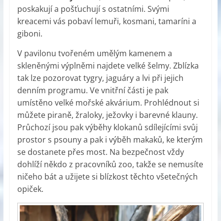
poskakují a pošťuchují s ostatními. Svými
kreacemi vás pobaví lemuři, kosmani, tamaríni a
giboni.
V pavilonu tvořeném umělým kamenem a
skleněnými výplněmi najdete velké šelmy. Zblízka
tak lze pozorovat tygry, jaguáry a lvi při jejich
denním programu. Ve vnitřní části je pak
umístěno velké mořské akvárium. Prohlédnout si
můžete piraně, žraloky, ježovky i barevné klauny.
Průchozí jsou pak výběhy klokanů sdílejícími svůj
prostor s psouny a pak i výběh makaků, ke kterým
se dostanete přes most. Na bezpečnost vždy
dohlíží někdo z pracovníků zoo, takže se nemusíte
ničeho bát a užijete si blízkost těchto všetečných
opiček.