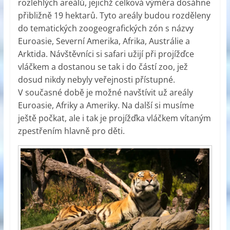
rozlehlých areálů, jejichž celková výměra dosáhne
přibližně 19 hektarů. Tyto areály budou rozděleny
do tematických zoogeografických zón s názvy
Euroasie, Severní Amerika, Afrika, Austrálie a
Arktida. Návštěvníci si safari užijí při projížďce
vláčkem a dostanou se tak i do částí zoo, jež
dosud nikdy nebyly veřejnosti přístupné.
V současné době je možné navštívit už areály
Euroasie, Afriky a Ameriky. Na další si musíme
ještě počkat, ale i tak je projížďka vláčkem vítaným
zpestřením hlavně pro děti.