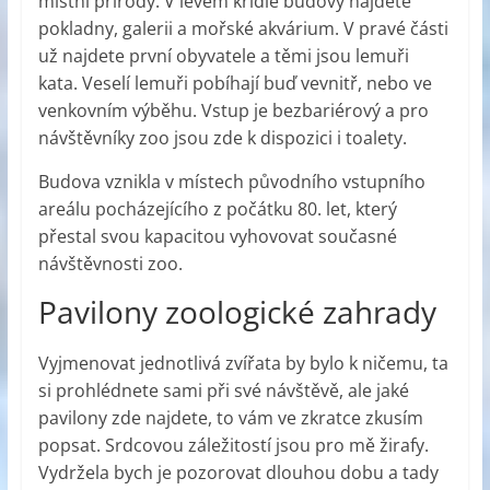
místní přírody. V levém křídle budovy najdete
pokladny, galerii a mořské akvárium. V pravé části
už najdete první obyvatele a těmi jsou lemuři
kata. Veselí lemuři pobíhají buď vevnitř, nebo ve
venkovním výběhu. Vstup je bezbariérový a pro
návštěvníky zoo jsou zde k dispozici i toalety.
Budova vznikla v místech původního vstupního
areálu pocházejícího z počátku 80. let, který
přestal svou kapacitou vyhovovat současné
návštěvnosti zoo.
Pavilony zoologické zahrady
Vyjmenovat jednotlivá zvířata by bylo k ničemu, ta
si prohlédnete sami při své návštěvě, ale jaké
pavilony zde najdete, to vám ve zkratce zkusím
popsat. Srdcovou záležitostí jsou pro mě žirafy.
Vydržela bych je pozorovat dlouhou dobu a tady