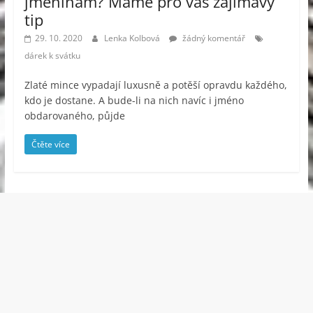
jmeninám? Máme pro vás zajímavý
tip
29. 10. 2020
Lenka Kolbová
žádný komentář
dárek k svátku
Zlaté mince vypadají luxusně a potěší opravdu každého,
kdo je dostane. A bude-li na nich navíc i jméno
obdarovaného, půjde
Čtěte více