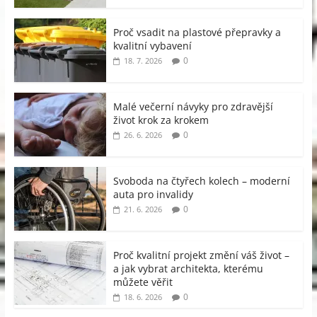
Proč vsadit na plastové přepravky a
kvalitní vybavení
0
18. 7. 2026
Malé večerní návyky pro zdravější
život krok za krokem
0
26. 6. 2026
Svoboda na čtyřech kolech – moderní
auta pro invalidy
0
21. 6. 2026
Proč kvalitní projekt změní váš život –
a jak vybrat architekta, kterému
můžete věřit
0
18. 6. 2026