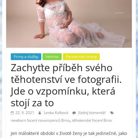
Firmy a služby
Intimita
Partnerské vztahy
Zachyťte příběh svého
těhotenství ve fotografii.
Jde o vzpomínku, která
stojí za to
22. 9. 2021
Lenka Kolbová
žádný komentář
,
newborn focení novorozenců Brno
těhotenské focení Brno
Jen málokteré období v životě ženy je tak jedinečné, jako