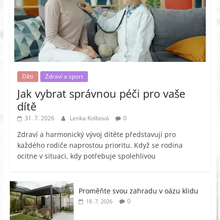
Děti
Zdraví a sport
Jak vybrat správnou péči pro vaše
dítě
31. 7. 2026
Lenka Kolbová
0
Zdraví a harmonický vývoj dítěte představují pro
každého rodiče naprostou prioritu. Když se rodina
ocitne v situaci, kdy potřebuje spolehlivou
Proměňte svou zahradu v oázu klidu
0
18. 7. 2026