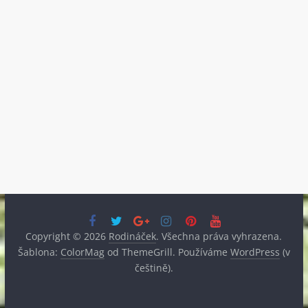
Copyright © 2026
Rodináček
. Všechna práva vyhrazena.
Šablona:
ColorMag
od ThemeGrill. Používáme
WordPress
(v
češtině).