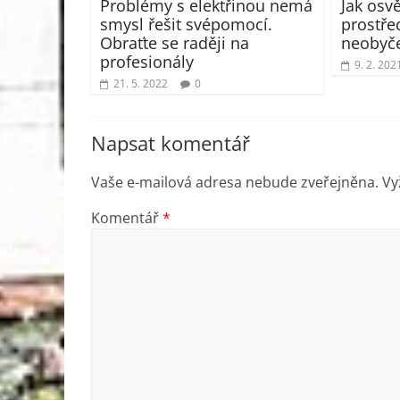
Problémy s elektřinou nemá
Jak osvě
smysl řešit svépomocí.
prostře
Obraťte se raději na
neobyče
profesionály
9. 2. 202
21. 5. 2022
0
Napsat komentář
Vaše e-mailová adresa nebude zveřejněna.
Vy
Komentář
*