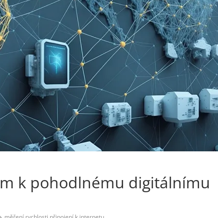
íčem k pohodlnému digitálnímu
měření rychlosti připojení k internetu