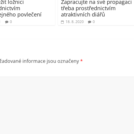
žit ložnici
Zapracujte na své propagaci
dnictvím
třeba prostřednictvím
jného povlečení
atraktivních diářů
1
0
18. 8. 2020
0
žadované informace jsou označeny
*