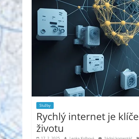
Služby
Rychlý internet je kl
životu
17. 2. 2025
Lenka Kolbová
žádný komentář