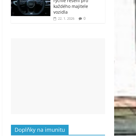
rychlé řešení pro
každého majitele
vozidla
0
22. 1. 2026
Doplňky na imunitu