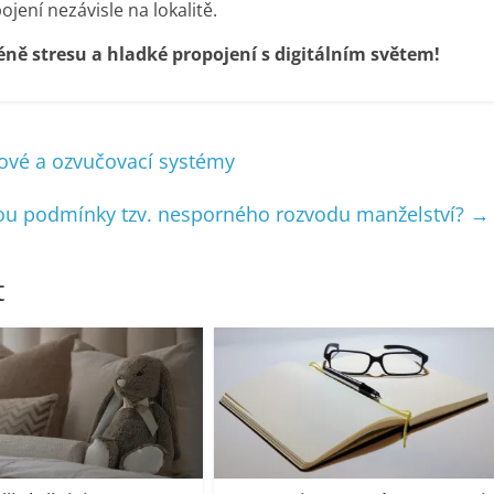
jení nezávisle na lokalitě.
ně stresu a hladké propojení s digitálním světem!
sové a ozvučovací systémy
sou podmínky tzv. nesporného rozvodu manželství?
→
t