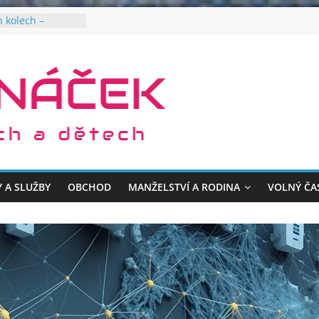
 kolech –
nvalidy
u péči pro vaše
radu v oázu
stové přepravky a
y pro zdravější
em
Y A SLUŽBY
OBCHOD
MANŽELSTVÍ A RODINA
VOLNÝ ČA