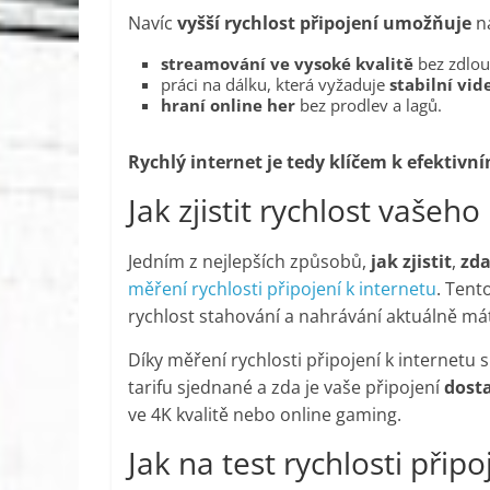
Navíc
vyšší rychlost připojení umožňuje
na
streamování ve vysoké kvalitě
bez zdlou
práci na dálku, která vyžaduje
stabilní vi
hraní online her
bez prodlev a lagů.
Rychlý internet je tedy klíčem k efektivn
Jak zjistit rychlost vašeho
Jedním z nejlepších způsobů,
jak zjistit
,
zda
měření rychlosti připojení k internetu
. Tent
rychlost stahování a nahrávání aktuálně má
Díky měření rychlosti připojení k internetu 
tarifu sjednané a zda je vaše připojení
dosta
ve 4K kvalitě nebo online gaming.
Jak na test rychlosti připo