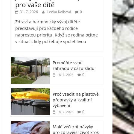
pro vaše dítě
31. 7. 2026
Lenka Kolbová
0
Zdraví a harmonický vývoj dítěte
představují pro každého rodiče
naprostou prioritu. Když se rodina ocitne
v situaci, kdy potřebuje spolehlivou
Proměňte svou
zahradu v oázu klidu
0
18. 7. 2026
Proč vsadit na plastové
přepravky a kvalitní
vybavení
0
18. 7. 2026
Malé večerní návyky
pro zdravější život krok