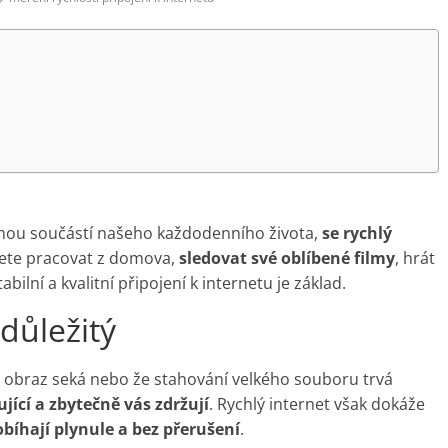
ílnou součástí našeho každodenního života,
se rychlý
jete pracovat z domova,
sledovat své oblíbené filmy
, hrát
bilní a kvalitní připojení k internetu je základ.
 důležitý
 obraz seká nebo že stahování velkého souboru trvá
jící a zbytečně vás zdržují
. Rychlý internet však dokáže
obíhají plynule a bez přerušení
.