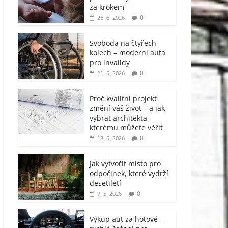
za krokem
0
26. 6. 2026
Svoboda na čtyřech
kolech – moderní auta
pro invalidy
0
21. 6. 2026
Proč kvalitní projekt
změní váš život – a jak
vybrat architekta,
kterému můžete věřit
0
18. 6. 2026
Jak vytvořit místo pro
odpočinek, které vydrží
desetiletí
0
9. 5. 2026
Výkup aut za hotové –