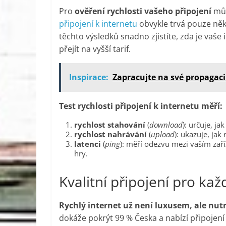
Pro
ověření rychlosti vašeho připojení
můž
připojení k internetu
obvykle trvá pouze něk
těchto výsledků snadno zjistíte, zda je vaše
přejít na vyšší tarif.
Inspirace:
Zapracujte na své propagaci
Test rychlosti připojení k internetu měří:
rychlost stahování
(
download
): určuje, j
rychlost nahrávání
(
upload
): ukazuje, jak
latenci
(
ping
): měří odezvu mezi vaším zař
hry.
Kvalitní připojení pro ka
Rychlý internet už není luxusem, ale nut
dokáže pokrýt 99 % Česka a nabízí připojení