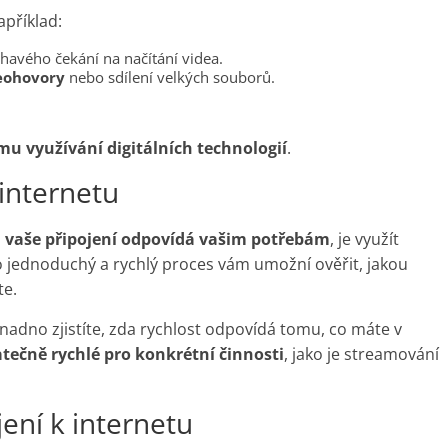
příklad:
havého čekání na načítání videa.
deohovory
nebo sdílení velkých souborů.
ímu využívání digitálních technologií
.
 internetu
 vaše připojení odpovídá vašim potřebám
, je využít
o jednoduchý a rychlý proces vám umožní ověřit, jakou
te.
snadno zjistíte, zda rychlost odpovídá tomu, co máte v
tečně rychlé pro konkrétní činnosti
, jako je streamování
jení k internetu