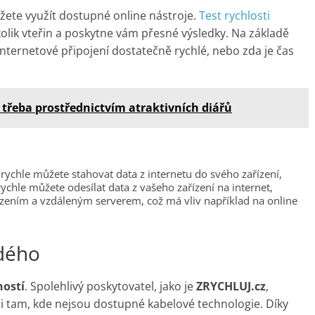
ete využít dostupné online nástroje.
Test rychlosti
olik vteřin a poskytne vám přesné výsledky. Na základě
 internetové připojení dostatečně rychlé, nebo zda je čas
 třeba prostřednictvím atraktivních diářů
ak rychle můžete stahovat data z internetu do svého zařízení,
 rychle můžete odesílat data z vašeho zařízení na internet,
ízením a vzdáleným serverem, což má vliv například na online
ždého
ností
. Spolehlivý poskytovatel, jako je
ZRYCHLUJ.cz
,
 i tam, kde nejsou dostupné kabelové technologie. Díky