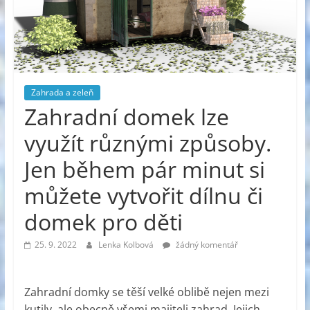
Zahrada a zeleň
Zahradní domek lze
využít různými způsoby.
Jen během pár minut si
můžete vytvořit dílnu či
domek pro děti
25. 9. 2022
Lenka Kolbová
žádný komentář
Zahradní domky se těší velké oblibě nejen mezi
kutily, ale obecně všemi majiteli zahrad. Jejich