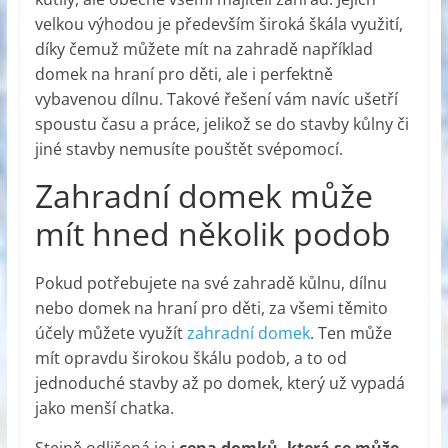
velkou výhodou je především široká škála využití,
díky čemuž můžete mít na zahradě například
domek na hraní pro děti, ale i perfektně
vybavenou dílnu. Takové řešení vám navíc ušetří
spoustu času a práce, jelikož se do stavby kůlny či
jiné stavby nemusíte pouštět svépomocí.
Zahradní domek může
mít hned několik podob
Pokud potřebujete na své zahradě kůlnu, dílnu
nebo domek na hraní pro děti, za všemi těmito
účely můžete využít
zahradní domek
. Ten může
mít opravdu širokou škálu podob, a to od
jednoduché stavby až po domek, který už vypadá
jako menší chatka.
Stejně odlišená je i
cena domků, která se může