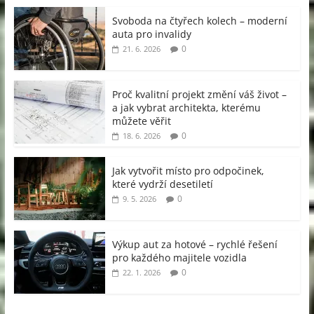
Svoboda na čtyřech kolech – moderní
auta pro invalidy
0
21. 6. 2026
Proč kvalitní projekt změní váš život –
a jak vybrat architekta, kterému
můžete věřit
0
18. 6. 2026
Jak vytvořit místo pro odpočinek,
které vydrží desetiletí
0
9. 5. 2026
Výkup aut za hotové – rychlé řešení
pro každého majitele vozidla
0
22. 1. 2026