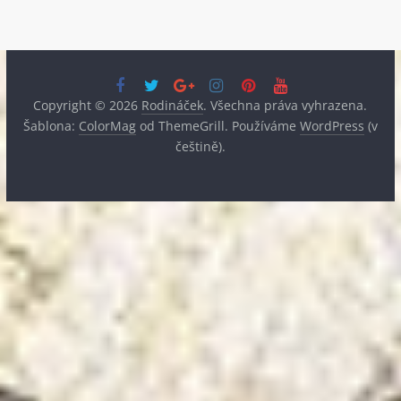
Copyright © 2026
Rodináček
. Všechna práva vyhrazena.
Šablona:
ColorMag
od ThemeGrill. Používáme
WordPress
(v
češtině).