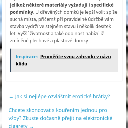
jelikož některé materiály vyžadují i specifické
podmínky
. U dřevěných domků je lepší volit spíše
suchá místa, přičemž při pravidelné údržbě vám
stavba vydrží ve stejném stavu i několik desítek
let. Vyšší životnost a také odolnost nabízí již
zmíněné plechové a plastové domky.
Inspirace:
Proměňte svou zahradu v oázu
klidu
←
Jak si nejlépe ozvláštnit erotické hrátky?
Chcete skoncovat s kouřením jednou pro
vždy? Zkuste dočasně přejít na elektronické
cigarety
→