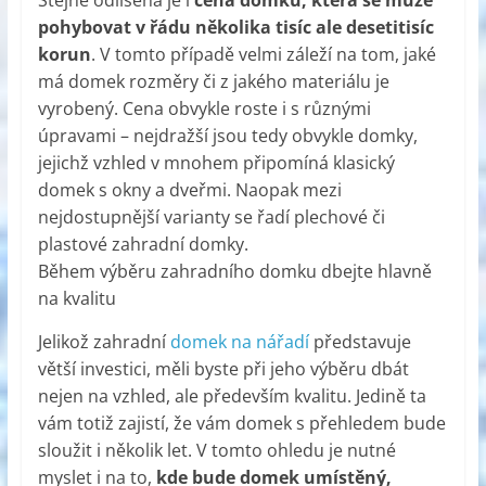
pohybovat v řádu několika tisíc ale desetitisíc
korun
. V tomto případě velmi záleží na tom, jaké
má domek rozměry či z jakého materiálu je
vyrobený. Cena obvykle roste i s různými
úpravami – nejdražší jsou tedy obvykle domky,
jejichž vzhled v mnohem připomíná klasický
domek s okny a dveřmi. Naopak mezi
nejdostupnější varianty se řadí plechové či
plastové zahradní domky.
Během výběru zahradního domku dbejte hlavně
na kvalitu
Jelikož zahradní
domek na nářadí
představuje
větší investici, měli byste při jeho výběru dbát
nejen na vzhled, ale především kvalitu. Jedině ta
vám totiž zajistí, že vám domek s přehledem bude
sloužit i několik let. V tomto ohledu je nutné
myslet i na to,
kde bude domek umístěný,