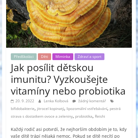
Předškoláci
Děti
Miminka
Zdraví a sport
Jak posílit dětskou
imunitu? Vyzkoušejte
vitamíny nebo probiotika
20. 9. 2022
Lenka Kolbová
žádný komentář
,
,
,
bifidobakterie
jitrocel kopinatý
lipozomální vstřebávání
pestrá
,
,
strava s dostatkem ovoce a zeleniny
probiotika
Reishi
Každý rodič asi potvrdí, že nejhorším obdobím je to, kdy
vaše dítě trápí nějaká nemoc. Pokud se dítě necítí po