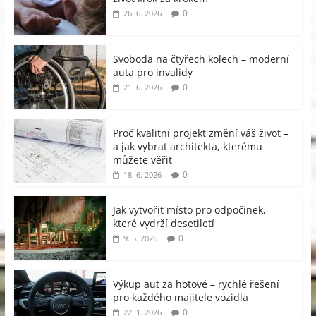
0
26. 6. 2026
Svoboda na čtyřech kolech – moderní
auta pro invalidy
0
21. 6. 2026
Proč kvalitní projekt změní váš život –
a jak vybrat architekta, kterému
můžete věřit
0
18. 6. 2026
Jak vytvořit místo pro odpočinek,
které vydrží desetiletí
0
9. 5. 2026
Výkup aut za hotové – rychlé řešení
pro každého majitele vozidla
0
22. 1. 2026