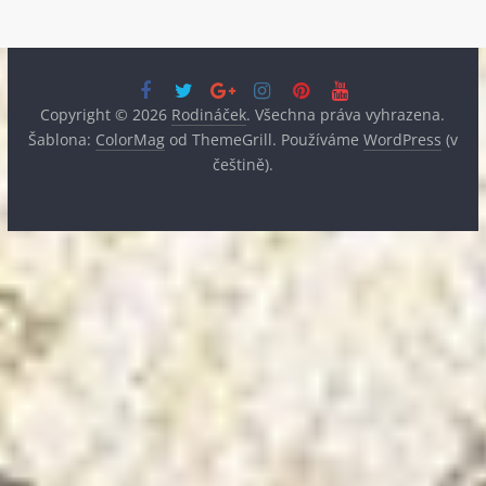
Copyright © 2026
Rodináček
. Všechna práva vyhrazena.
Šablona:
ColorMag
od ThemeGrill. Používáme
WordPress
(v
češtině).