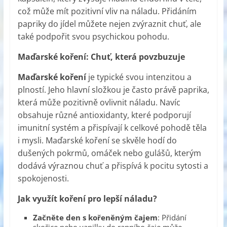
což může mít pozitivní vliv na náladu. Přidáním
papriky do jídel můžete nejen zvýraznit chuť, ale
také podpořit svou psychickou pohodu.
Maďarské koření: Chuť, která povzbuzuje
Maďarské koření
je typické svou intenzitou a
plností. Jeho hlavní složkou je často právě paprika,
která může pozitivně ovlivnit náladu. Navíc
obsahuje různé antioxidanty, které podporují
imunitní systém a přispívají k celkové pohodě těla
i mysli. Maďarské koření se skvěle hodí do
dušených pokrmů, omáček nebo gulášů, kterým
dodává výraznou chuť a přispívá k pocitu sytosti a
spokojenosti.
Jak využít koření pro lepší náladu?
Začněte den s kořeněným čajem
: Přidání
skořice nebo vanilky do ranního čaje může