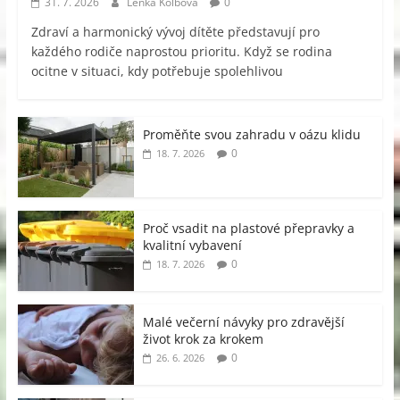
31. 7. 2026
Lenka Kolbová
0
Zdraví a harmonický vývoj dítěte představují pro
každého rodiče naprostou prioritu. Když se rodina
ocitne v situaci, kdy potřebuje spolehlivou
Proměňte svou zahradu v oázu klidu
0
18. 7. 2026
Proč vsadit na plastové přepravky a
kvalitní vybavení
0
18. 7. 2026
Malé večerní návyky pro zdravější
život krok za krokem
0
26. 6. 2026