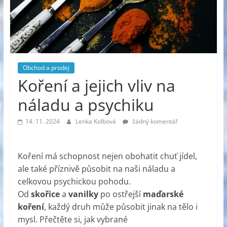
Obchod a prodej
Koření a jejich vliv na
náladu a psychiku
14. 11. 2024
Lenka Kolbová
žádný komentář
Koření má schopnost nejen obohatit chuť jídel,
ale také příznivě působit na naši náladu a
celkovou psychickou pohodu.
Od
skořice
a
vanilky
po ostřejší
maďarské
koření
, každý druh může působit jinak na tělo i
mysl. Přečtěte si, jak vybrané