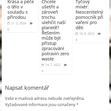
Krása a péče
Chcete
Tyčový
o tělo v
ušetřit a
mixér:
souladu s
zároveň
Neocenitelný
přírodou
trochu
pomocník při
ulehčit naší
vaření pro
21. 2. 2024
planetě?
děti
0
Řešením
18. 8. 2023
může být
0
přístup
zpracování
potravin zero
waste
14. 7. 2022
0
Napsat komentář
Vaše e-mailová adresa nebude zveřejněna.
Vyžadované informace jsou označeny
*