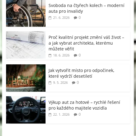
Svoboda na čtyřech kolech – moderní
auta pro invalidy
0
21. 6. 2026
Proč kvalitní projekt změní váš život –
a jak vybrat architekta, kterému
můžete věřit
0
18. 6. 2026
Jak vytvořit místo pro odpočinek,
které vydrží desetiletí
0
9. 5. 2026
Výkup aut za hotové – rychlé řešení
pro každého majitele vozidla
0
22. 1. 2026