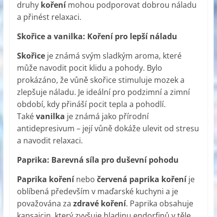
druhy
koření
mohou podporovat dobrou náladu
a přinést relaxaci.
Skořice a vanilka: Koření pro lepší náladu
Skořice
je známá svým sladkým aroma, které
může navodit pocit klidu a pohody. Bylo
prokázáno, že vůně skořice stimuluje mozek a
zlepšuje náladu. Je ideální pro podzimní a zimní
období, kdy přináší pocit tepla a pohodlí.
Také
vanilka
je známá jako přírodní
antidepresivum – její vůně dokáže ulevit od stresu
a navodit relaxaci.
Paprika: Barevná síla pro duševní pohodu
Paprika koření
nebo
červená paprika koření
je
oblíbená především v maďarské kuchyni a je
považována za
zdravé koření
. Paprika obsahuje
kapsaicin, který zvyšuje hladinu endorfinů v těle,