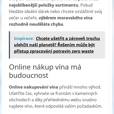
nejoblíbenější položky sortimentu
. Pokud
hledáte ideální dárek nebo chcete ozvláštnit svůj
večer u večeře,
výběrem moravského vína
rozhodně neuděláte chybu
.
Inspirace:
Chcete ušetřit a zároveň trochu
ulehčit naší planetě? Řešením může být
přístup zpracování potravin zero waste
Online nákup vína má
budoucnost
Online nakupování vína
přináší mnoho výhod.
Ušetříte čas, vyhnete se frontám v kamenných
obchodech a díky přehlednému webu snadno
najdete víno, které odpovídá vašim požadavkům.