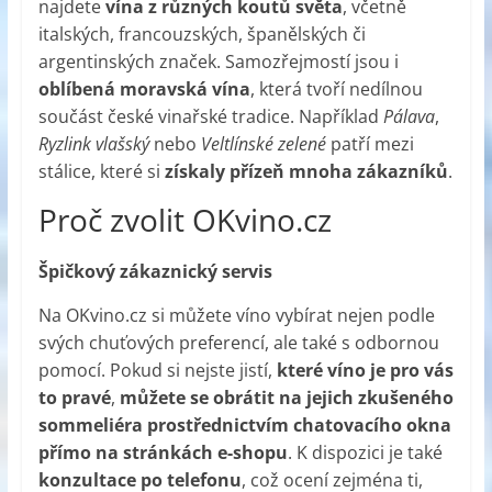
najdete
vína z různých koutů světa
, včetně
italských, francouzských, španělských či
argentinských značek. Samozřejmostí jsou i
oblíbená moravská vína
, která tvoří nedílnou
součást české vinařské tradice. Například
Pálava
,
Ryzlink vlašský
nebo
Veltlínské zelené
patří mezi
stálice, které si
získaly přízeň mnoha zákazníků
.
Proč zvolit OKvino.cz
Špičkový zákaznický servis
Na OKvino.cz si můžete víno vybírat nejen podle
svých chuťových preferencí, ale také s odbornou
pomocí. Pokud si nejste jistí,
které víno je pro vás
to pravé
,
můžete se obrátit na jejich zkušeného
sommeliéra prostřednictvím chatovacího okna
přímo na stránkách e-shopu
. K dispozici je také
konzultace po telefonu
, což ocení zejména ti,