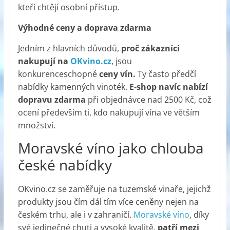
kteří chtějí osobní přístup.
Výhodné ceny a doprava zdarma
Jedním z hlavních důvodů,
proč zákazníci
nakupují na
OKvino.cz
, jsou
konkurenceschopné
ceny vín.
Ty často předčí
nabídky kamenných vinoték.
E-shop navíc nabízí
dopravu zdarma
při objednávce nad 2500 Kč, což
ocení především ti, kdo nakupují vína ve větším
množství.
Moravské víno jako chlouba
české nabídky
OKvino.cz se zaměřuje na tuzemské vinaře, jejichž
produkty jsou čím dál tím více ceněny nejen na
českém trhu, ale i v zahraničí.
Moravské víno
, díky
své jedinečné chuti a vysoké kvalitě,
patří mezi