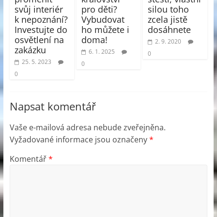
svůj interiér
pro děti?
silou toho
k nepoznání?
Vybudovat
zcela jistě
Investujte do
ho můžete i
dosáhnete
osvětlení na
doma!
2. 9. 2020
zakázku
6. 1. 2025
0
25. 5. 2023
0
0
Napsat komentář
Vaše e-mailová adresa nebude zveřejněna.
Vyžadované informace jsou označeny
*
Komentář
*