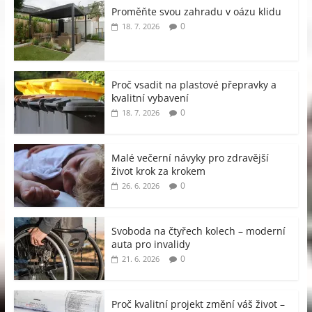
Proměňte svou zahradu v oázu klidu
0
18. 7. 2026
Proč vsadit na plastové přepravky a
kvalitní vybavení
0
18. 7. 2026
Malé večerní návyky pro zdravější
život krok za krokem
0
26. 6. 2026
Svoboda na čtyřech kolech – moderní
auta pro invalidy
0
21. 6. 2026
Proč kvalitní projekt změní váš život –