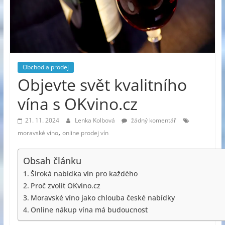
Obchod a prodej
Objevte svět kvalitního
vína s OKvino.cz
21. 11. 2024
Lenka Kolbová
žádný komentář
,
moravské víno
online prodej vín
Obsah článku
Široká nabídka vín pro každého
Proč zvolit OKvino.cz
Moravské víno jako chlouba české nabídky
Online nákup vína má budoucnost