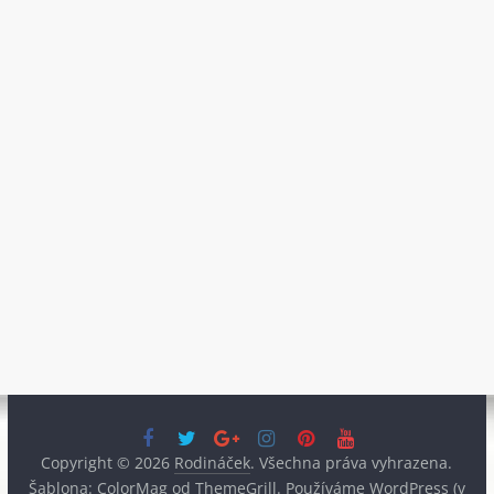
Copyright © 2026
Rodináček
. Všechna práva vyhrazena.
Šablona:
ColorMag
od ThemeGrill. Používáme
WordPress
(v