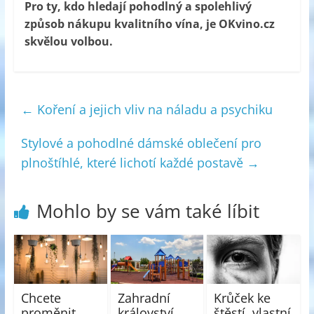
Pro ty, kdo hledají pohodlný a spolehlivý
způsob nákupu kvalitního vína, je OKvino.cz
skvělou volbou.
←
Koření a jejich vliv na náladu a psychiku
Stylové a pohodlné dámské oblečení pro
plnoštíhlé, které lichotí každé postavě
→
Mohlo by se vám také líbit
Chcete
Zahradní
Krůček ke
proměnit
království
štěstí, vlastní