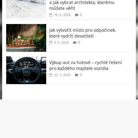
a jak vybrat architekta, kterému
můžete věřit
0
18. 6. 2026
Jak vytvořit místo pro odpočinek,
které vydrží desetiletí
0
9. 5. 2026
Výkup aut za hotové – rychlé řešení
pro každého majitele vozidla
0
22. 1. 2026