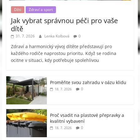
Děti
Zdraví a sport
Jak vybrat správnou péči pro vaše
dítě
31. 7. 2026
Lenka Kolbová
0
Zdraví a harmonický vývoj dítěte představují pro
každého rodiče naprostou prioritu. Když se rodina
ocitne v situaci, kdy potřebuje spolehlivou
Proměňte svou zahradu v oázu klidu
0
18. 7. 2026
Proč vsadit na plastové přepravky a
kvalitní vybavení
0
18. 7. 2026