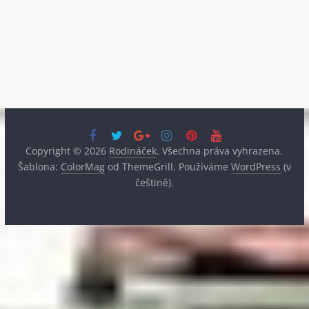
Copyright © 2026
Rodináček
. Všechna práva vyhrazena.
Šablona:
ColorMag
od ThemeGrill. Používáme
WordPress
(v
češtině).