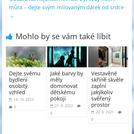
můra – dejte svým milovaným dárek od srdce
→
Mohlo by se vám také líbit
Dejte svému
Jaké barvy by
Vestavěné
bydlení
měly
skříně skvěle
osobitý
dominovat
zaplní
vzhled
dětskému
jakýkoliv
pokoji
svěřený
14. 10. 2023
prostor
21. 8. 2022
0
20. 6. 2021
0
0