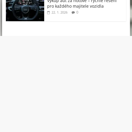
Výkup aut za hotové – rychlé řešení
pro každého majitele vozidla
0
22. 1. 2026