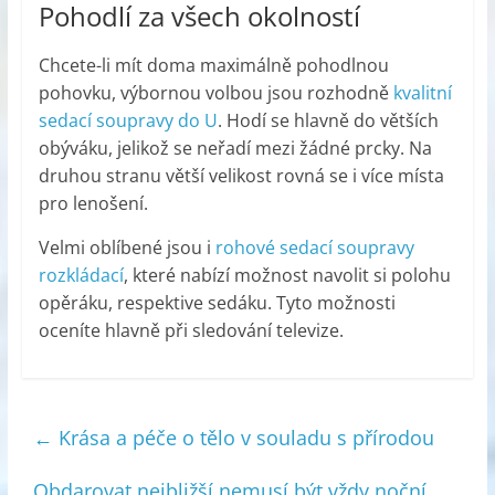
Pohodlí za všech okolností
Chcete-li mít doma maximálně pohodlnou
pohovku, výbornou volbou jsou rozhodně
kvalitní
sedací soupravy do U
. Hodí se hlavně do větších
obýváku, jelikož se neřadí mezi žádné prcky. Na
druhou stranu větší velikost rovná se i více místa
pro lenošení.
Velmi oblíbené jsou i
rohové sedací soupravy
rozkládací
, které nabízí možnost navolit si polohu
opěráku, respektive sedáku. Tyto možnosti
oceníte hlavně při sledování televize.
←
Krása a péče o tělo v souladu s přírodou
Obdarovat nejbližší nemusí být vždy noční