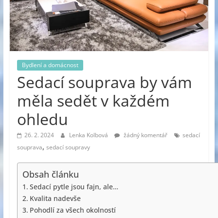
Bydlení a domácnost
Sedací souprava by vám
měla sedět v každém
ohledu
26. 2. 2024
Lenka Kolbová
žádný komentář
sedací
,
souprava
sedací soupravy
Obsah článku
Sedací pytle jsou fajn, ale…
Kvalita nadevše
Pohodlí za všech okolností