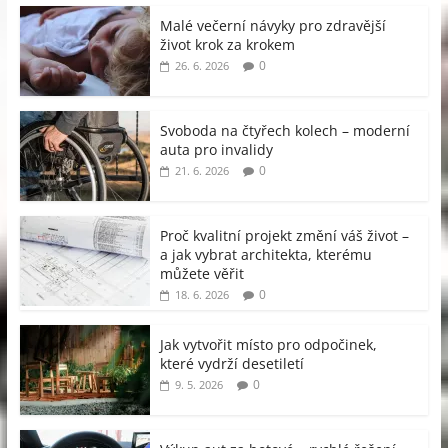
Malé večerní návyky pro zdravější
život krok za krokem
0
26. 6. 2026
Svoboda na čtyřech kolech – moderní
auta pro invalidy
0
21. 6. 2026
Proč kvalitní projekt změní váš život –
a jak vybrat architekta, kterému
můžete věřit
0
18. 6. 2026
Jak vytvořit místo pro odpočinek,
které vydrží desetiletí
0
9. 5. 2026