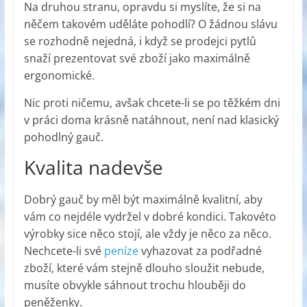
Na druhou stranu, opravdu si myslíte, že si na
něčem takovém uděláte pohodlí? O žádnou slávu
se rozhodně nejedná, i když se prodejci pytlů
snaží prezentovat své zboží jako maximálně
ergonomické.
Nic proti ničemu, avšak chcete-li se po těžkém dni
v práci doma krásně natáhnout, není nad klasický
pohodlný gauč.
Kvalita nadevše
Dobrý gauč by měl být maximálně kvalitní, aby
vám co nejdéle vydržel v dobré kondici. Takovéto
výrobky sice něco stojí, ale vždy je něco za něco.
Nechcete-li své
peníze
vyhazovat za podřadné
zboží, které vám stejně dlouho sloužit nebude,
musíte obvykle sáhnout trochu hlouběji do
peněženky.