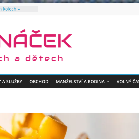
h kolech –
invalidy
u péči pro vaše
hradu v oázu
stové přepravky a
y pro zdravější
em
Y A SLUŽBY
OBCHOD
MANŽELSTVÍ A RODINA
VOLNÝ ČA