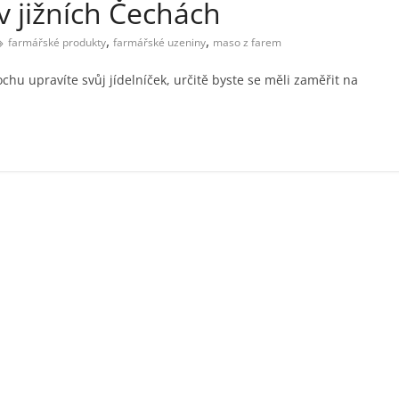
v jižních Čechách
,
,
farmářské produkty
farmářské uzeniny
maso z farem
ochu upravíte svůj jídelníček, určitě byste se měli zaměřit na