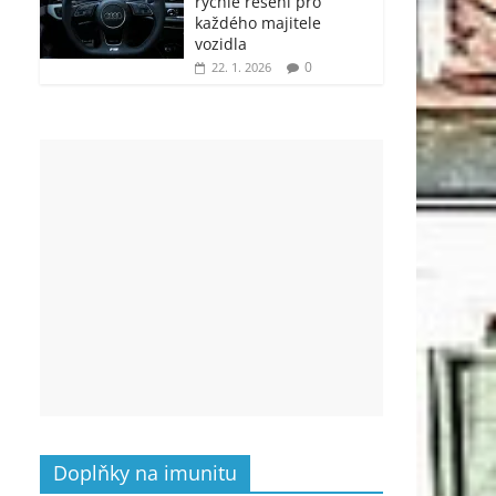
rychlé řešení pro
každého majitele
vozidla
0
22. 1. 2026
Doplňky na imunitu