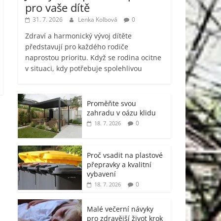
pro vaše dítě
31. 7. 2026
Lenka Kolbová
0
Zdraví a harmonický vývoj dítěte
představují pro každého rodiče
naprostou prioritu. Když se rodina ocitne
v situaci, kdy potřebuje spolehlivou
Proměňte svou
zahradu v oázu klidu
0
18. 7. 2026
Proč vsadit na plastové
přepravky a kvalitní
vybavení
0
18. 7. 2026
Malé večerní návyky
pro zdravější život krok