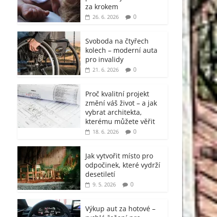
za krokem
0
26. 6. 2026
Svoboda na čtyřech
kolech – moderní auta
pro invalidy
0
21. 6. 2026
Proč kvalitní projekt
změní váš život – a jak
vybrat architekta,
kterému můžete věřit
0
18. 6. 2026
Jak vytvořit místo pro
odpočinek, které vydrží
desetiletí
0
9. 5. 2026
Výkup aut za hotové –