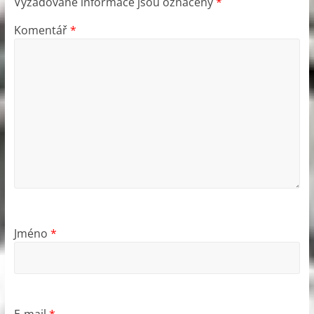
Vyžadované informace jsou označeny
*
Komentář
*
Jméno
*
E-mail
*