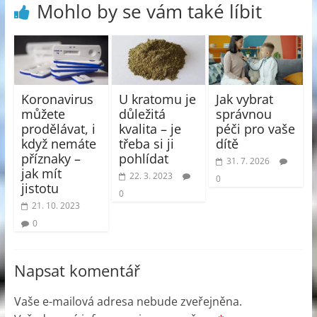
Mohlo by se vám také líbit
Koronavirus
U kratomu je
Jak vybrat
můžete
důležitá
správnou
prodělávat, i
kvalita – je
péči pro vaše
když nemáte
třeba si ji
dítě
příznaky –
pohlídat
31. 7. 2026
jak mít
22. 3. 2023
0
jistotu
0
21. 10. 2023
0
Napsat komentář
Vaše e-mailová adresa nebude zveřejněna.