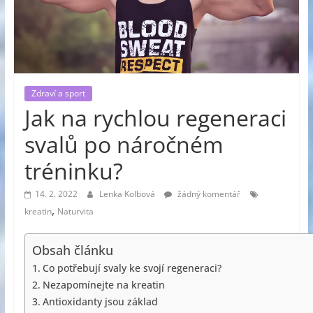
Zdraví a sport
Jak na rychlou regeneraci
svalů po náročném
tréninku?
14. 2. 2022
Lenka Kolbová
žádný komentář
,
kreatin
Naturvita
Obsah článku
Co potřebují svaly ke svojí regeneraci?
Nezapomínejte na kreatin
Antioxidanty jsou základ