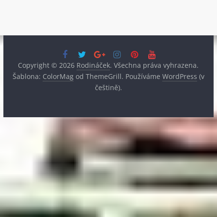
Copyright © 2026
Rodináček
. Všechna práva vyhrazena.
Šablona:
ColorMag
od ThemeGrill. Používáme
WordPress
(v
češtině).