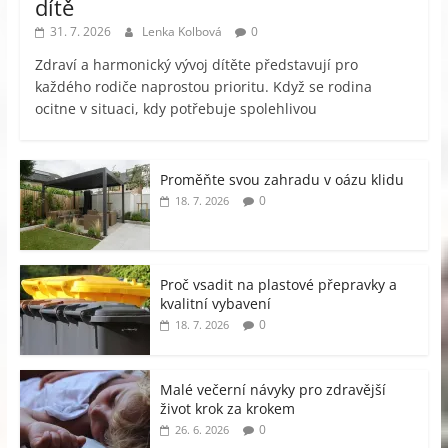
dítě
31. 7. 2026
Lenka Kolbová
0
Zdraví a harmonický vývoj dítěte představují pro
každého rodiče naprostou prioritu. Když se rodina
ocitne v situaci, kdy potřebuje spolehlivou
Proměňte svou zahradu v oázu klidu
0
18. 7. 2026
Proč vsadit na plastové přepravky a
kvalitní vybavení
0
18. 7. 2026
Malé večerní návyky pro zdravější
život krok za krokem
0
26. 6. 2026