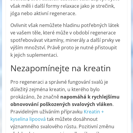
však měli i další formy relaxace jako je strečink,
jóga nebo aktivní regenerace.
Ovlivnit však nemůžete hladinu potřebných látek
ve vašem těle, které může v období regenerace
spotřebovávat vitamíny, minerály a další prvky ve
výším množství. Právě proto je nutné přistoupit
k jejich suplementaci.
Nezapomínejte na kreatin
Pro regeneraci a správné fungování svalů je
důležitý zejména kreatin, u kterého bylo
prokázáno, že značně
napomáhá k rychlejšímu
obnovování poškozených svalových vláken
.
Pravidelným užíváním přípravku
Kreatin +
kyselina lipoová
tak můžete dosáhnout
významného svalového růstu. Pozitivní změnu