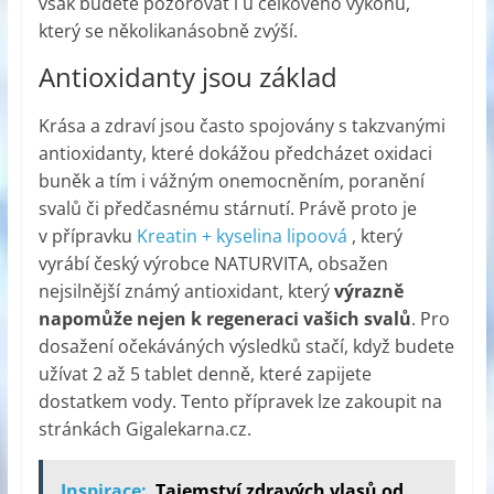
však budete pozorovat i u celkového výkonu,
který se několikanásobně zvýší.
Antioxidanty jsou základ
Krása a zdraví jsou často spojovány s takzvanými
antioxidanty, které dokážou předcházet oxidaci
buněk a tím i vážným onemocněním, poranění
svalů či předčasnému stárnutí. Právě proto je
v přípravku
Kreatin + kyselina lipoová
, který
vyrábí český výrobce NATURVITA, obsažen
nejsilnější známý antioxidant, který
výrazně
napomůže nejen k regeneraci vašich svalů
. Pro
dosažení očekáváných výsledků stačí, když budete
užívat 2 až 5 tablet denně, které zapijete
dostatkem vody. Tento přípravek lze zakoupit na
stránkách Gigalekarna.cz.
Inspirace:
Tajemství zdravých vlasů od