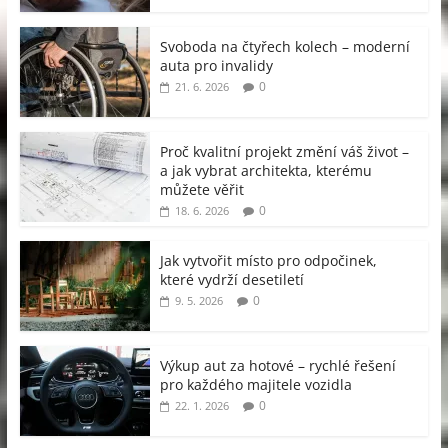
Svoboda na čtyřech kolech – moderní
auta pro invalidy
0
21. 6. 2026
Proč kvalitní projekt změní váš život –
a jak vybrat architekta, kterému
můžete věřit
0
18. 6. 2026
Jak vytvořit místo pro odpočinek,
které vydrží desetiletí
0
9. 5. 2026
Výkup aut za hotové – rychlé řešení
pro každého majitele vozidla
0
22. 1. 2026