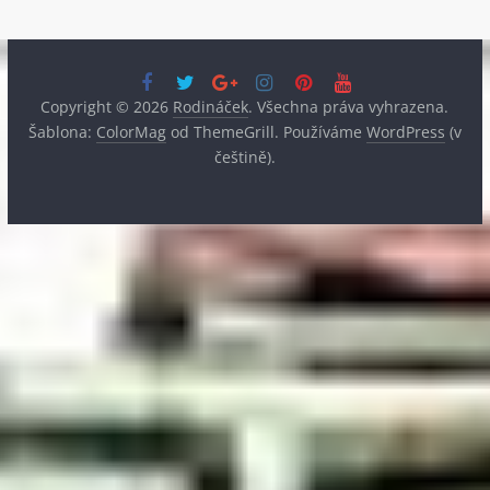
Copyright © 2026
Rodináček
. Všechna práva vyhrazena.
Šablona:
ColorMag
od ThemeGrill. Používáme
WordPress
(v
češtině).