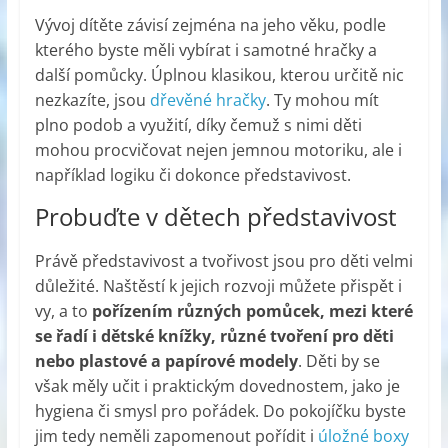
Vývoj dítěte závisí zejména na jeho věku, podle
kterého byste měli vybírat i samotné hračky a
další pomůcky. Úplnou klasikou, kterou určitě nic
nezkazíte, jsou
dřevěné hračky
. Ty mohou mít
plno podob a využití, díky čemuž s nimi děti
mohou procvičovat nejen jemnou motoriku, ale i
například logiku či dokonce představivost.
Probuďte v dětech představivost
Právě představivost a tvořivost jsou pro děti velmi
důležité. Naštěstí k jejich rozvoji můžete přispět i
vy, a to
pořízením různých pomůcek, mezi které
se řadí i dětské knížky, různé tvoření pro děti
nebo plastové a papírové modely
. Děti by se
však měly učit i praktickým dovednostem, jako je
hygiena či smysl pro pořádek. Do pokojíčku byste
jim tedy neměli zapomenout pořídit i
úložné boxy