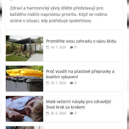
Zdraví a harmonický vývoj dítěte představují pro
každého rodiče naprostou prioritu. Když se rodina
ocitne v situaci, kdy potřebuje spolehlivou
Proměňte svou zahradu v oázu klidu
0
18. 7. 2026
Proč vsadit na plastové přepravky a
kvalitní vybavení
0
18. 7. 2026
Malé večerní návyky pro zdravější
život krok za krokem
0
26. 6. 2026