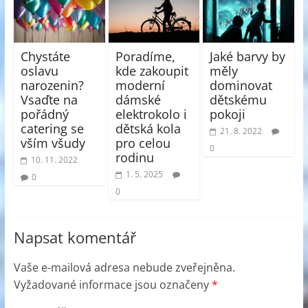
Chystáte
Poradíme,
Jaké barvy by
oslavu
kde zakoupit
měly
narozenin?
moderní
dominovat
Vsaďte na
dámské
dětskému
pořádný
elektrokolo i
pokoji
catering se
dětská kola
21. 8. 2022
vším všudy
pro celou
0
rodinu
10. 11. 2022
1. 5. 2025
0
0
Napsat komentář
Vaše e-mailová adresa nebude zveřejněna.
Vyžadované informace jsou označeny
*