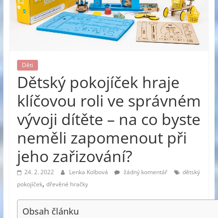
Děti
Dětský pokojíček hraje
klíčovou roli ve správném
vývoji dítěte – na co byste
neměli zapomenout při
jeho zařizování?
24. 2. 2022
Lenka Kolbová
žádný komentář
dětský
,
pokojíček
dřevěné hračky
Obsah článku