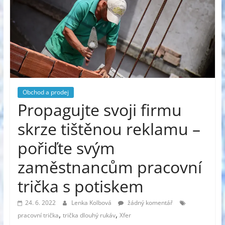
Obchod a prodej
Propagujte svoji firmu
skrze tištěnou reklamu –
pořiďte svým
zaměstnancům pracovní
trička s potiskem
24. 6. 2022
Lenka Kolbová
žádný komentář
,
,
pracovní trička
trička dlouhý rukáv
Xfer