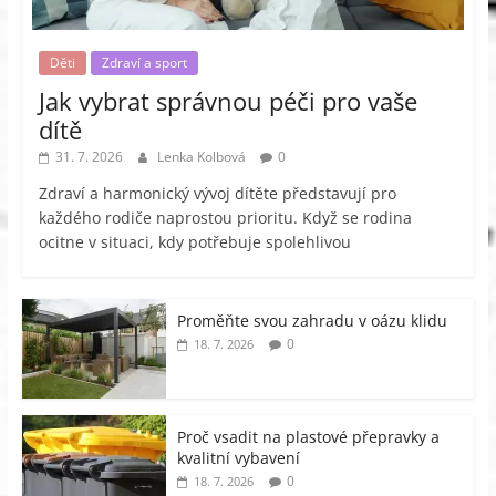
Děti
Zdraví a sport
Jak vybrat správnou péči pro vaše
dítě
31. 7. 2026
Lenka Kolbová
0
Zdraví a harmonický vývoj dítěte představují pro
každého rodiče naprostou prioritu. Když se rodina
ocitne v situaci, kdy potřebuje spolehlivou
Proměňte svou zahradu v oázu klidu
0
18. 7. 2026
Proč vsadit na plastové přepravky a
kvalitní vybavení
0
18. 7. 2026