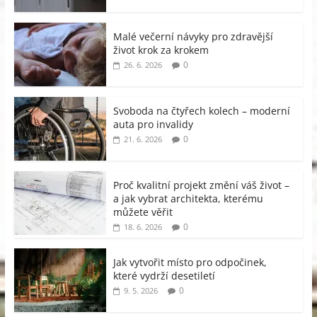
Malé večerní návyky pro zdravější
život krok za krokem
0
26. 6. 2026
Svoboda na čtyřech kolech – moderní
auta pro invalidy
0
21. 6. 2026
Proč kvalitní projekt změní váš život –
a jak vybrat architekta, kterému
můžete věřit
0
18. 6. 2026
Jak vytvořit místo pro odpočinek,
které vydrží desetiletí
0
9. 5. 2026